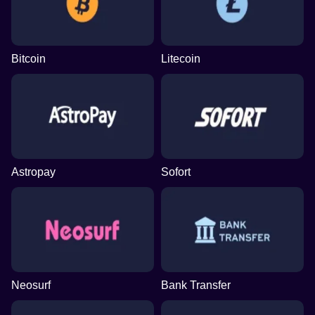
Bitcoin
Litecoin
Astropay
Sofort
Neosurf
Bank Transfer